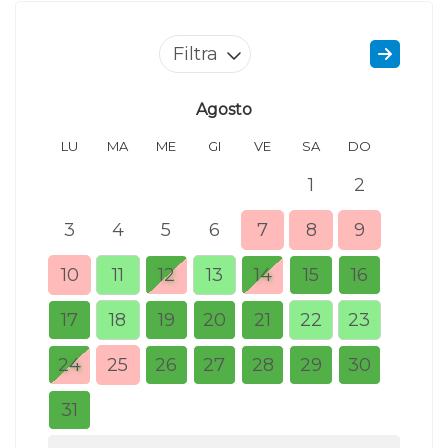
Filtra
Agosto
LU
MA
ME
GI
VE
SA
DO
LU
1
2
3
4
5
6
7
8
9
7
10
11
12
13
14
15
16
14
17
18
19
20
21
22
23
21
24
25
26
27
28
29
30
28
31