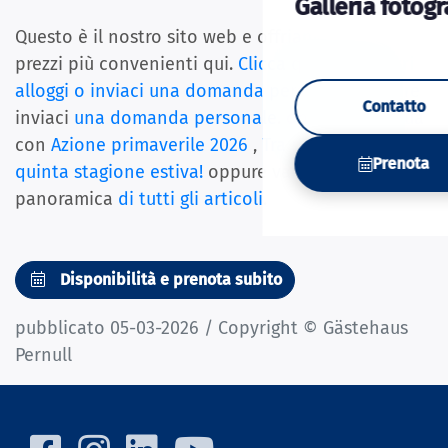
Galleria fotogr
Questo è il nostro sito web e offriamo sempre i
prezzi più convenienti qui.
Clicca qui per i nostri
alloggi o inviaci una domanda personale.
oppure
Contatto
inviaci
una domanda personale
. oppure continua
con
Azione primaverile 2026
,
Tra poco inizierà la
Prenota
quinta stagione estiva!
oppure vai alla
panoramica
di tutti gli articoli
.
Disponibilità e prenota subito
pubblicato 05-03-2026 / Copyright © Gästehaus
Pernull