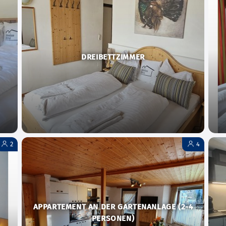
DREIBETTZIMMER
2
4
APPARTEMENT AN DER GARTENANLAGE (2-4
PERSONEN)