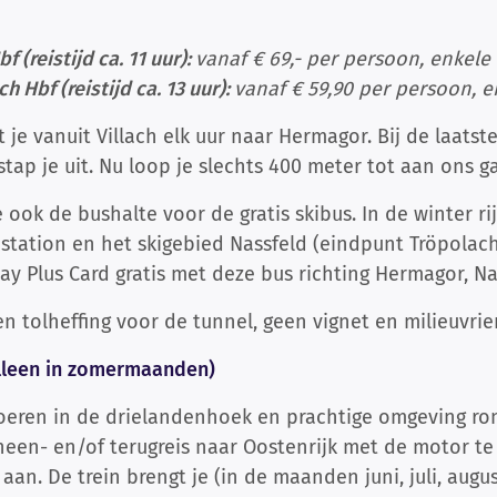
f (reistijd ca. 11 uur):
vanaf € 69,- per persoon, enkele 
 Hbf (reistijd ca. 13 uur):
vanaf € 59,90 per persoon, e
 je vanuit Villach elk uur naar Hermagor. Bij de laatst
ap je uit. Nu loop je slechts 400 meter tot aan ons g
e ook de bushalte voor de gratis skibus. In de winter ri
nstation en het skigebied Nassfeld (eindpunt Tröpolach
ay Plus Card gratis met deze bus richting Hermagor, N
en tolheffing voor de tunnel, geen vignet en milieuvrien
alleen in zomermaanden)
toeren in de drielandenhoek en prachtige omgeving ro
 heen- en/of terugreis naar Oostenrijk met de motor
aan. De trein brengt je (in de maanden juni, juli, aug