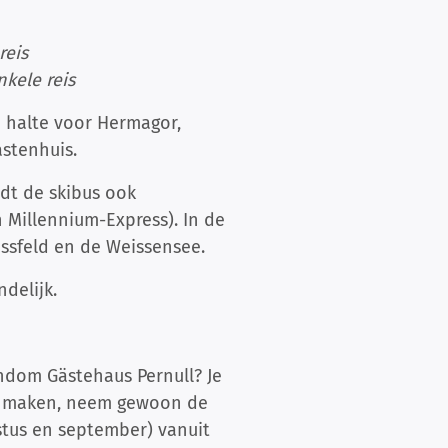
reis
nkele reis
e halte voor Hermagor,
astenhuis.
jdt de skibus ook
 Millennium-Express). In de
assfeld en de Weissensee.
delijk.
ndom Gästehaus Pernull? Je
 te maken, neem gewoon de
ustus en september) vanuit