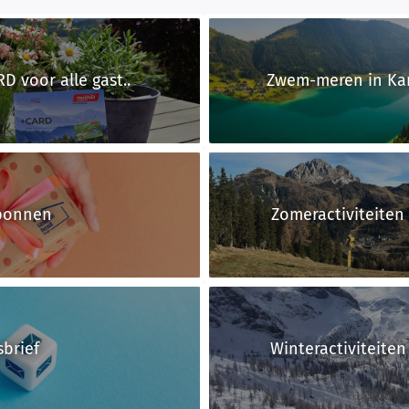
D voor alle gast..
Zwem-meren in Kar
bonnen
Zomeractiviteiten
brief
Winteractiviteite