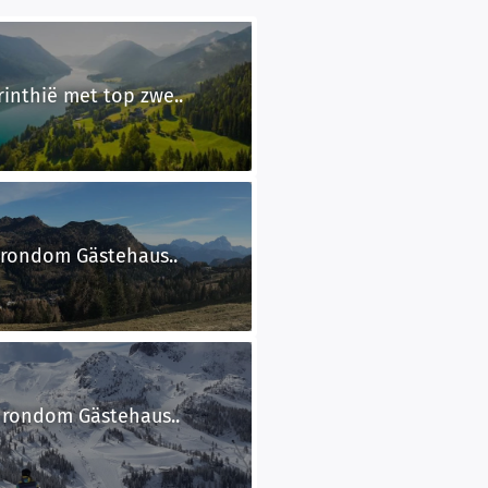
inthië met top zwe..
 rondom Gästehaus..
n rondom Gästehaus..