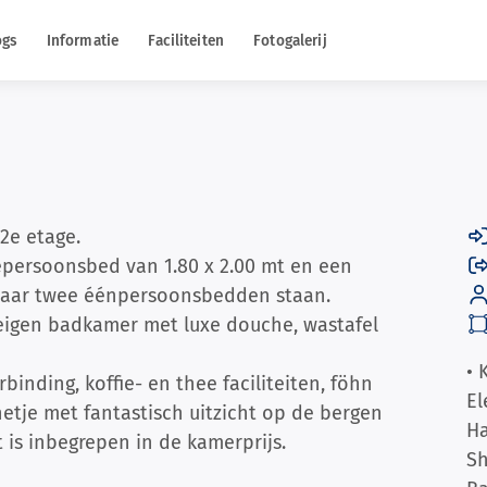
ogs
Informatie
Faciliteiten
Fotogalerij
 2e etage.
epersoonsbed van 1.80 x 2.00 mt en een
waar twee éénpersoonsbedden staan.
eigen badkamer met luxe douche, wastafel
• 
binding, koffie- en thee faciliteiten, föhn
El
netje met fantastisch uitzicht op de bergen
H
 is inbegrepen in de kamerprijs.
S