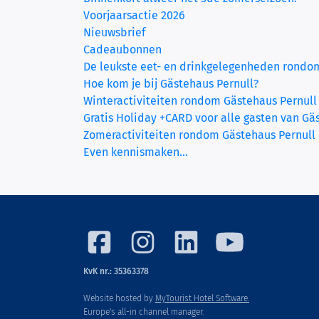
Voorjaarsactie 2026
Nieuwsbrief
Cadeaubonnen
De leukste eet- en drinkgelegenheden rondo
Hoe kom je bij Gästehaus Pernull?
Winteractiviteiten rondom Gästehaus Pernull
Gratis Holiday +CARD voor alle gasten van Gä
Zomeractiviteiten rondom Gästehaus Pernull
Even kennismaken…
KvK nr.: 35363378
Website hosted by
MyTourist Hotel Software.
Europe's all-in channel manager.