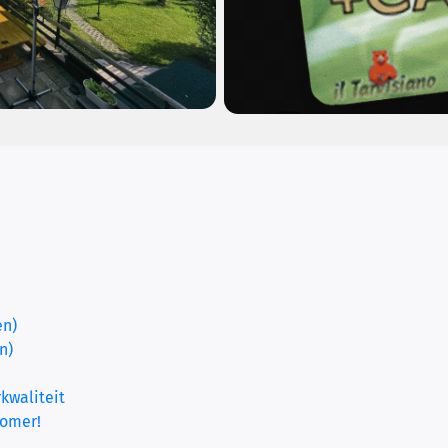
en)
n)
kwaliteit
zomer!