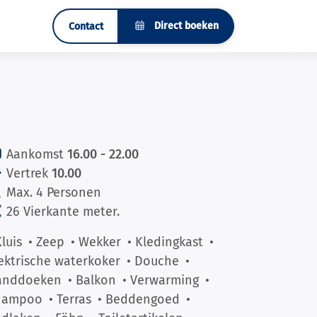
Direct boeken
Contact
Aankomst
16.00 - 22.00
Vertrek
10.00
Max. 4 Personen
26 Vierkante meter.
Kluis
• Zeep
• Wekker
• Kledingkast
•
ektrische waterkoker
• Douche
•
anddoeken
• Balkon
• Verwarming
•
hampoo
• Terras
• Beddengoed
•