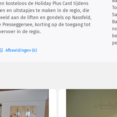
B
en kosteloos de Holiday Plus Card tijdens
To
iten en uitstapjes te maken in de regio, die
Sa
rbeeld aan de liften en gondels op Nassfeld,
B
Presseggersee, korting op de toegang tot
no
ervoer in de regio.
b
p
Afbeeldingen (6)