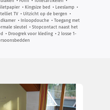
adlaken
• Föhn
• Toiletartikelen
•
iletpapier
• Kingsize bed
• Leeslamp
•
telliet TV
• Uitzicht op de bergen
•
adkamer
• Inloopdouche
• Toegang met
rmale sleutel
• Stopcontact naast het
ed
• Droogrek voor kleding
• 2 losse 1-
ersoonsbedden